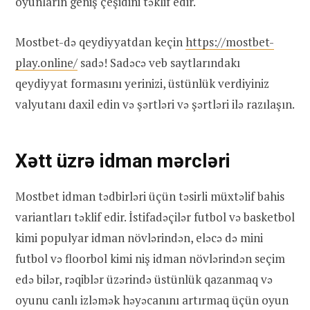
oyunların geniş çeşidini təklif edir.
Mostbet-də qeydiyyatdan keçin
https://mostbet-
play.online/
sadə! Sadəcə veb saytlarındakı
qeydiyyat formasını yerinizi, üstünlük verdiyiniz
valyutanı daxil edin və şərtləri və şərtləri ilə razılaşın.
Xətt üzrə idman mərcləri
Mostbet idman tədbirləri üçün təsirli müxtəlif bahis
variantları təklif edir. İstifadəçilər futbol və basketbol
kimi populyar idman növlərindən, eləcə də mini
futbol və floorbol kimi niş idman növlərindən seçim
edə bilər, rəqiblər üzərində üstünlük qazanmaq və
oyunu canlı izləmək həyəcanını artırmaq üçün oyun