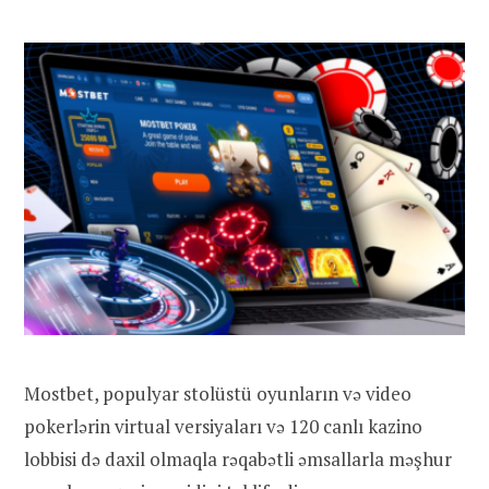
h
f
o
r
:
Mostbet, populyar stolüstü oyunların və video
pokerlərin virtual versiyaları və 120 canlı kazino
lobbisi də daxil olmaqla rəqabətli əmsallarla məşhur