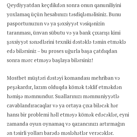
Qeydiyyatdan keçdikdən sonra onun qanuniliyini
yoxlamaq üçün hesabınızı təsdiqləməlisiniz. Bunu
pasportunuzun və ya şəxsiyyət vəsiqənizin
taranması, ünvan sübutu və ya bank çıxarışı kimi
şəxsiyyət sənədlərini texniki dəstəklə təmin etməklə
edə bilərsiniz – bu proses uğurla başa çatdıqdan
sonra mərc etməyə başlaya bilərsiniz!
Mostbet müştəri dəstəyi komandası mehriban və
peşəkardır, lazım olduqda kömək təklif etməkdən
həmişə məmnundur. Suallarınızı məmnuniyyətlə
cavablandıracaqlar və ya ortaya çıxa biləcək hər
hansı bir problemi həll etməyə kömək edəcəklər, eyni
zamanda oyun oynamaq və qazancınızı artırmağın
ən təsirli yolları barədə məsləhətlər verəcəklər.