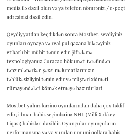
media ilə daxil olun və ya telefon nömrənizi / e-poçt
adresinizi daxil edin.
Qeydiyyatdan keçdikdən sonra Mostbet, sevdiyiniz
oyunları oynaya və real pul qazana biləcəyiniz
etibarlı bir mühit təmin edir. Şifrələmə
texnologiyamız Curacao hökuməti tərəfindən
tənzimlənərkən şəxsi məlumatlarınızın
təhlükəsizliyini təmin edir və müştəri xidməti
nümayəndələri kömək etməyə hazırdırlar!
Mostbet yalnız kazino oyunlarından daha çox təklif
edir; idman bahis seçimlərinə NHL (Milli Xokkey
Liqası) bahisləri daxildir. Oyunçular oyunçuların
performansına və ya vurulan ümumi qollara bahis