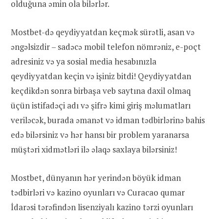
olduğuna əmin ola bilərlər.
Mostbet-də qeydiyyatdan keçmək sürətli, asan və
əngəlsizdir – sadəcə mobil telefon nömrəniz, e-poçt
adresiniz və ya sosial media hesabınızla
qeydiyyatdan keçin və işiniz bitdi! Qeydiyyatdan
keçdikdən sonra birbaşa veb saytına daxil olmaq
üçün istifadəçi adı və şifrə kimi giriş məlumatları
veriləcək, burada əmanət və idman tədbirlərinə bahis
edə bilərsiniz və hər hansı bir problem yaranarsa
müştəri xidmətləri ilə əlaqə saxlaya bilərsiniz!
Mostbet, dünyanın hər yerindən böyük idman
tədbirləri və kazino oyunları və Curacao qumar
İdarəsi tərəfindən lisenziyalı kazino tərzi oyunları