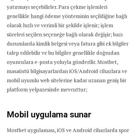
yatırmayı seçebilirler. Para çekme işlemleri
genellikle hangi ödeme yönteminin seçildiğine bağlı
olarak hızlı ve verimli bir şekilde işlenir; işlem
süreleri seçilen seçeneğe bağlı olarak değişir; bazı
durumlarda kimlik belgesi veya fatura gibi ek bilgiler
talep edilebilir ve bu bilgiler genellikle doğrudan
oyunculara e-posta yoluyla gönderilir. Mostbet,
masaüstü bilgisayarlardan iOS/Android cihazlara ve
mobil uyumlu web sitelerine kadar uzanan geniş bir
platform yelpazesinde mevcuttur;
Mobil uygulama sunar
Mostbet uygulaması, iOS ve Android cihazlarda spor