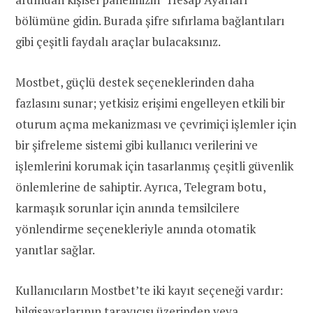
bölümüne gidin. Burada şifre sıfırlama bağlantıları
gibi çeşitli faydalı araçlar bulacaksınız.
Mostbet, güçlü destek seçeneklerinden daha
fazlasını sunar; yetkisiz erişimi engelleyen etkili bir
oturum açma mekanizması ve çevrimiçi işlemler için
bir şifreleme sistemi gibi kullanıcı verilerini ve
işlemlerini korumak için tasarlanmış çeşitli güvenlik
önlemlerine de sahiptir. Ayrıca, Telegram botu,
karmaşık sorunlar için anında temsilcilere
yönlendirme seçenekleriyle anında otomatik
yanıtlar sağlar.
Kullanıcıların Mostbet’te iki kayıt seçeneği vardır:
bilgisayarlarının tarayıcısı üzerinden veya