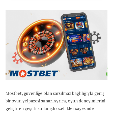
Mostbet, güvenliğe olan sarsılmaz bağlılığıyla geniş
bir oyun yelpazesi sunar. Ayrıca, oyun deneyimlerini
geliştiren çeşitli kullanışlı özellikler sayesinde