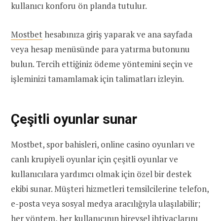
kullanıcı konforu ön planda tutulur.
Mostbet
hesabınıza giriş yaparak ve ana sayfada
veya hesap menüsünde para yatırma butonunu
bulun. Tercih ettiğiniz ödeme yöntemini seçin ve
işleminizi tamamlamak için talimatları izleyin.
Çeşitli oyunlar sunar
Mostbet, spor bahisleri, online casino oyunları ve
canlı krupiyeli oyunlar için çeşitli oyunlar ve
kullanıcılara yardımcı olmak için özel bir destek
ekibi sunar. Müşteri hizmetleri temsilcilerine telefon,
e-posta veya sosyal medya aracılığıyla ulaşılabilir;
her yöntem, her kullanıcının bireysel ihtiyaçlarını