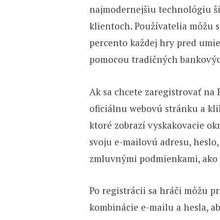
najmodernejšiu technológiu ši
klientoch. Používatelia môžu 
percento každej hry pred umie
pomocou tradičných bankových
Ak sa chcete zaregistrovať na F
oficiálnu webovú stránku a klik
ktoré zobrazí vyskakovacie ok
svoju e-mailovú adresu, heslo, 
zmluvnými podmienkami, ako a
Po registrácii sa hráči môžu p
kombinácie e-mailu a hesla, ab