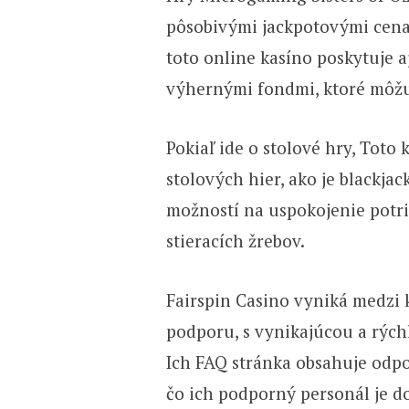
pôsobivými jackpotovými cena
toto online kasíno poskytuje a
výhernými fondmi, ktoré môžu
Pokiaľ ide o stolové hry, Toto
stolových hier, ako je blackjac
možností na uspokojenie potri
stieracích žrebov.
Fairspin Casino vyniká medzi 
podporu, s vynikajúcou a rých
Ich FAQ stránka obsahuje odpo
čo ich podporný personál je d