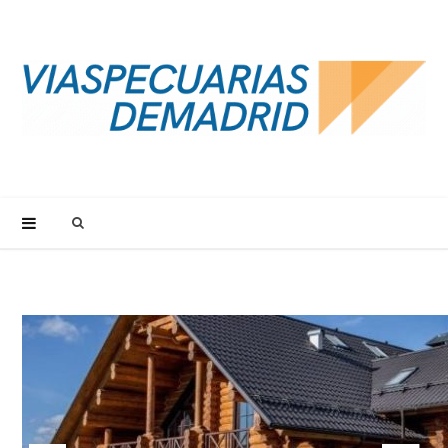
S
e
a
r
c