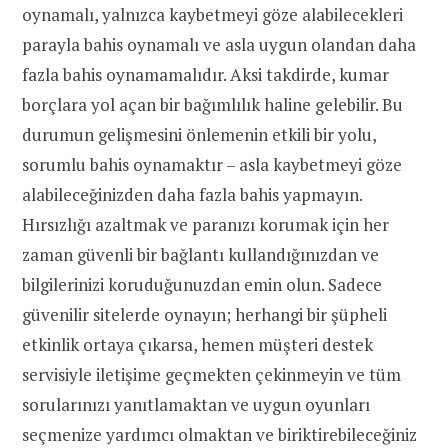
oynamalı, yalnızca kaybetmeyi göze alabilecekleri
parayla bahis oynamalı ve asla uygun olandan daha
fazla bahis oynamamalıdır. Aksi takdirde, kumar
borçlara yol açan bir bağımlılık haline gelebilir. Bu
durumun gelişmesini önlemenin etkili bir yolu,
sorumlu bahis oynamaktır – asla kaybetmeyi göze
alabileceğinizden daha fazla bahis yapmayın.
Hırsızlığı azaltmak ve paranızı korumak için her
zaman güvenli bir bağlantı kullandığınızdan ve
bilgilerinizi koruduğunuzdan emin olun. Sadece
güvenilir sitelerde oynayın; herhangi bir şüpheli
etkinlik ortaya çıkarsa, hemen müşteri destek
servisiyle iletişime geçmekten çekinmeyin ve tüm
sorularınızı yanıtlamaktan ve uygun oyunları
seçmenize yardımcı olmaktan ve biriktirebileceğiniz