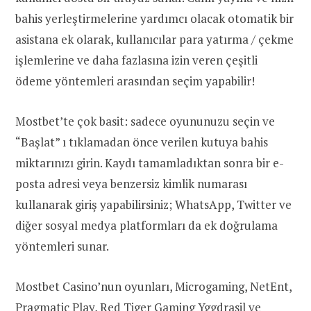
bahis yerleştirmelerine yardımcı olacak otomatik bir
asistana ek olarak, kullanıcılar para yatırma / çekme
işlemlerine ve daha fazlasına izin veren çeşitli
ödeme yöntemleri arasından seçim yapabilir!
Mostbet’te çok basit: sadece oyununuzu seçin ve
“Başlat” ı tıklamadan önce verilen kutuya bahis
miktarınızı girin. Kaydı tamamladıktan sonra bir e-
posta adresi veya benzersiz kimlik numarası
kullanarak giriş yapabilirsiniz; WhatsApp, Twitter ve
diğer sosyal medya platformları da ek doğrulama
yöntemleri sunar.
Mostbet Casino’nun oyunları, Microgaming, NetEnt,
Pragmatic Play, Red Tiger Gaming Yggdrasil ve