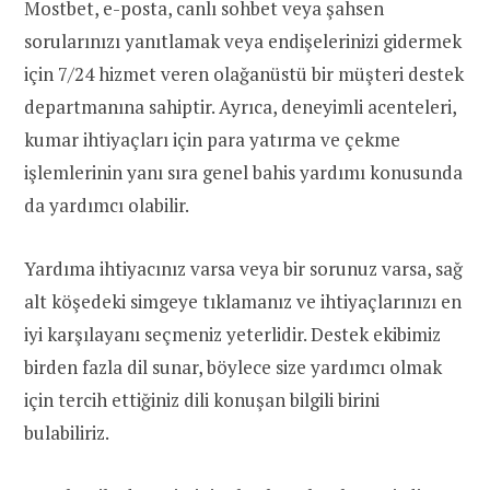
Mostbet, e-posta, canlı sohbet veya şahsen
sorularınızı yanıtlamak veya endişelerinizi gidermek
için 7/24 hizmet veren olağanüstü bir müşteri destek
departmanına sahiptir. Ayrıca, deneyimli acenteleri,
kumar ihtiyaçları için para yatırma ve çekme
işlemlerinin yanı sıra genel bahis yardımı konusunda
da yardımcı olabilir.
Yardıma ihtiyacınız varsa veya bir sorunuz varsa, sağ
alt köşedeki simgeye tıklamanız ve ihtiyaçlarınızı en
iyi karşılayanı seçmeniz yeterlidir. Destek ekibimiz
birden fazla dil sunar, böylece size yardımcı olmak
için tercih ettiğiniz dili konuşan bilgili birini
bulabiliriz.