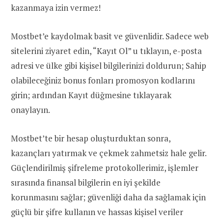
kazanmaya izin vermez!
Mostbet’e kaydolmak basit ve güvenlidir. Sadece web
sitelerini ziyaret edin, “Kayıt Ol” u tıklayın, e-posta
adresi ve ülke gibi kişisel bilgilerinizi doldurun; Sahip
olabileceğiniz bonus fonları promosyon kodlarını
girin; ardından Kayıt düğmesine tıklayarak
onaylayın.
Mostbet’te bir hesap oluşturduktan sonra,
kazançları yatırmak ve çekmek zahmetsiz hale gelir.
Güçlendirilmiş şifreleme protokollerimiz, işlemler
sırasında finansal bilgilerin en iyi şekilde
korunmasını sağlar; güvenliği daha da sağlamak için
güçlü bir şifre kullanın ve hassas kişisel veriler