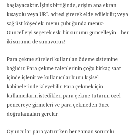
başlayacaktır. İşiniz bittiğinde, erişim ana ekran
kısayolu veya URL adresi girerek elde edilebilir; veya
sağ üst köşedeki menü çubuğunda menü>
Güncelle’yi seçerek eski bir sürümü güncelleyin – her
iki sürümü de sunuyoruz!
Para çekme süreleri kullanılan ödeme sistemine
bağlıdır. Para çekme taleplerinin çoğu birkaç saat
içinde işlenir ve kullanıcılar bunu kişisel
kabinelerinde izleyebilir. Para çekmek için
kullanıcıların istedikleri para çekme tutarını özel
pencereye girmeleri ve para çekmeden önce
doğrulamaları gerekir.
Oyuncular para yatırırken her zaman sorumlu