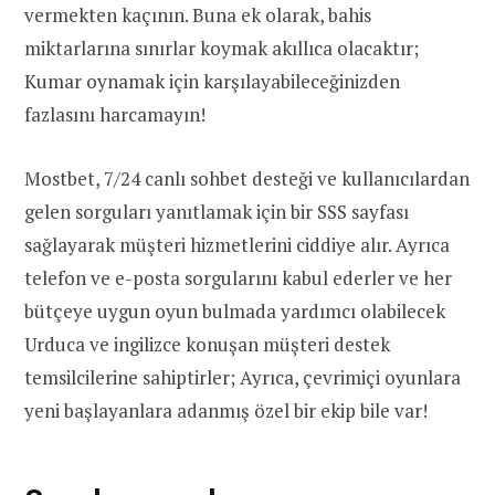
vermekten kaçının. Buna ek olarak, bahis
miktarlarına sınırlar koymak akıllıca olacaktır;
Kumar oynamak için karşılayabileceğinizden
fazlasını harcamayın!
Mostbet, 7/24 canlı sohbet desteği ve kullanıcılardan
gelen sorguları yanıtlamak için bir SSS sayfası
sağlayarak müşteri hizmetlerini ciddiye alır. Ayrıca
telefon ve e-posta sorgularını kabul ederler ve her
bütçeye uygun oyun bulmada yardımcı olabilecek
Urduca ve ingilizce konuşan müşteri destek
temsilcilerine sahiptirler; Ayrıca, çevrimiçi oyunlara
yeni başlayanlara adanmış özel bir ekip bile var!