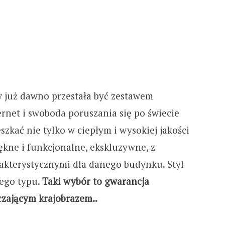
c
h
f
o
uż dawno przestała być zestawem
rnet i swoboda poruszania się po świecie
r
szkać nie tylko w ciepłym i wysokiej jakości
:
kne i funkcjonalne, ekskluzywne, z
kterystycznymi dla danego budynku. Styl
ego typu.
Taki wybór to gwarancja
czającym krajobrazem..