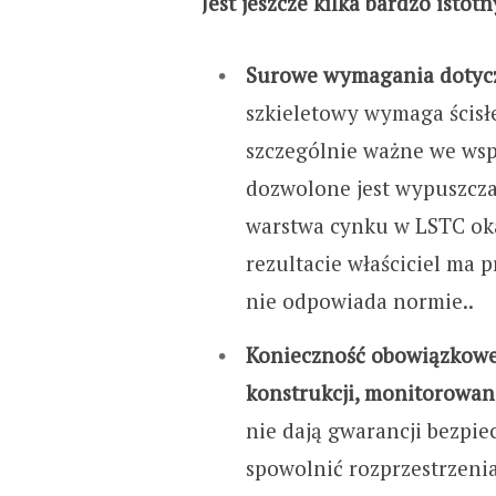
Jest jeszcze kilka bardzo istot
Surowe wymagania dotycz
szkieletowy wymaga ścisłe
szczególnie ważne we wspó
dozwolone jest wypuszczan
warstwa cynku w LSTC oka
rezultacie właściciel ma 
nie odpowiada normie..
Konieczność obowiązkowej
konstrukcji, monitorowa
nie dają gwarancji bezpi
spowolnić rozprzestrzeni