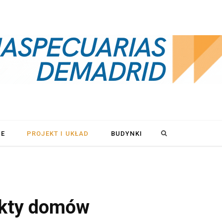
S
LE
PROJEKT I UKŁAD
BUDYNKI
e
a
ekty domów
r