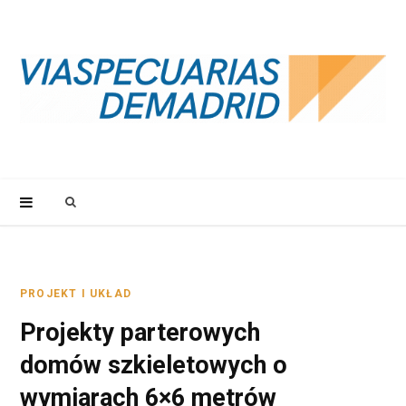
S
e
a
PROJEKT I UKŁAD
Projekty parterowych
r
domów szkieletowych o
c
wymiarach 6×6 metrów