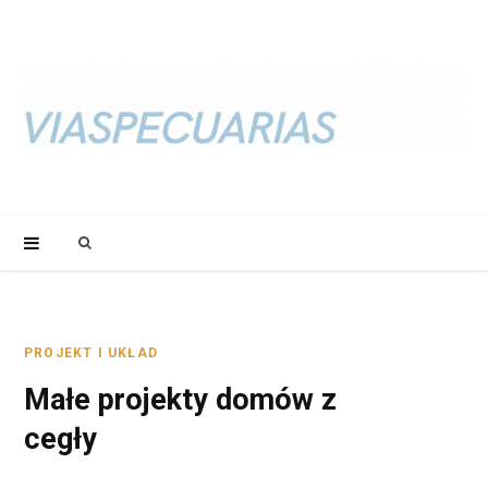
S
e
a
PROJEKT I UKŁAD
Małe projekty domów z
r
cegły
c