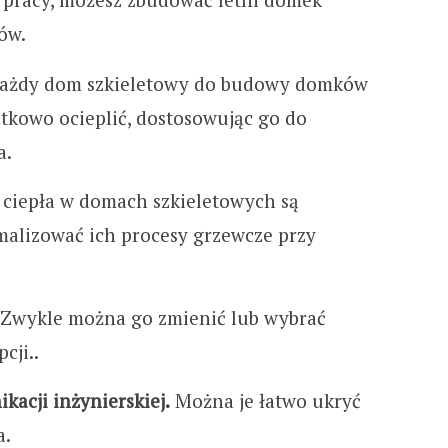
ów.
ażdy dom szkieletowy do budowy domków
kowo ocieplić, dostosowując go do
a.
 ciepła w domach szkieletowych są
alizować ich procesy grzewcze przy
Zwykle można go zmienić lub wybrać
cji..
acji inżynierskiej.
Można je łatwo ukryć
a.