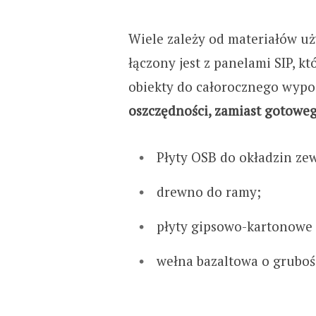
Wiele zależy od materiałów uży
łączony jest z panelami SIP, k
obiekty do całorocznego wyp
oszczędności, zamiast gotowe
Płyty OSB do okładzin ze
drewno do ramy;
płyty gipsowo-kartonowe 
wełna bazaltowa o grubośc