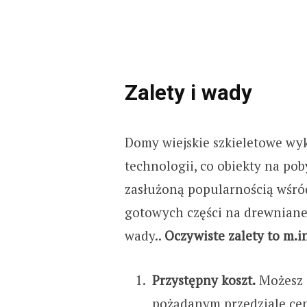
Zalety i wady
Domy wiejskie szkieletowe wy
technologii, co obiekty na poby
zasłużoną popularnością wśród
gotowych części na drewnianej
wady..
Oczywiste zalety to m.i
Przystępny koszt.
Możesz 
pożądanym przedziale ce