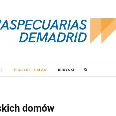
S
LE
PROJEKT I UKŁAD
BUDYNKI
e
a
jskich domów
r