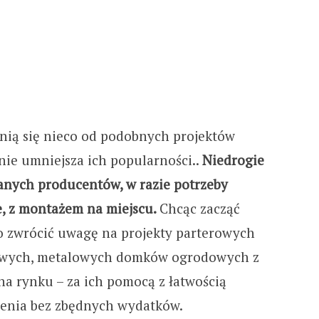
c
h
f
o
nią się nieco od podobnych projektów
 nie umniejsza ich popularności..
Niedrogie
r
nanych producentów, w razie potrzeby
:
, z montażem na miejscu.
Chcąc zacząć
o zwrócić uwagę na projekty parterowych
owych, metalowych domków ogrodowych z
a rynku – za ich pomocą z łatwością
zenia bez zbędnych wydatków.