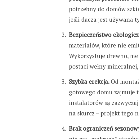
potrzebny do domów szkie
jeśli dacza jest używana t
Bezpieczeństwo ekologic
materiałów, które nie emi
Wykorzystuje drewno, met
postaci wełny mineralnej,
Szybka erekcja.
Od montaż
gotowego domu zajmuje to 
instalatorów są zazwyczaj
na skurcz – projekt tego n
Brak ograniczeń sezonow
nie ma „mokrych” etapów