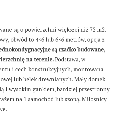
ne są o powierzchni większej niż 72 m2.
owy, obwód to 4×6 lub 6×6 metrów, opcja z
jednokondygnacyjne są rzadko budowane,
ierzchnię na terenie.
Podstawa, w
entu i cech konstrukcyjnych, montowana
talowej lub belek drewnianych. Mały domek
ą i wysokim gankiem, bardziej przestronny
rażem na 1 samochód lub szopą. Miłośnicy
we.