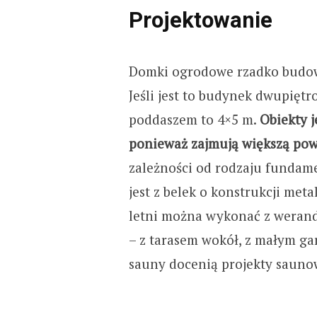
Projektowanie
Domki ogrodowe rzadko budowa
Jeśli jest to budynek dwupiętr
poddaszem to 4×5 m.
Obiekty 
ponieważ zajmują większą pow
zależności od rodzaju fundam
jest z belek o konstrukcji me
letni można wykonać z werand
– z tarasem wokół, z małym ga
sauny docenią projekty sauno