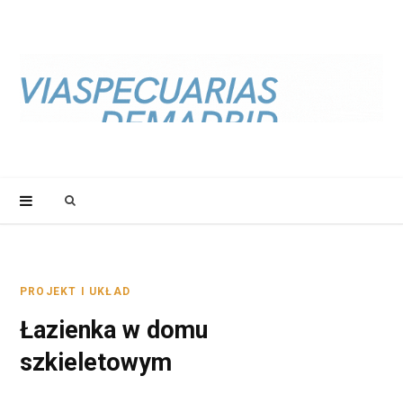
S
e
a
PROJEKT I UKŁAD
Łazienka w domu
r
szkieletowym
c