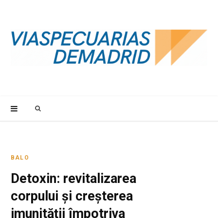
S
e
a
BALO
Detoxin: revitalizarea
r
corpului și creșterea
c
imunității împotriva