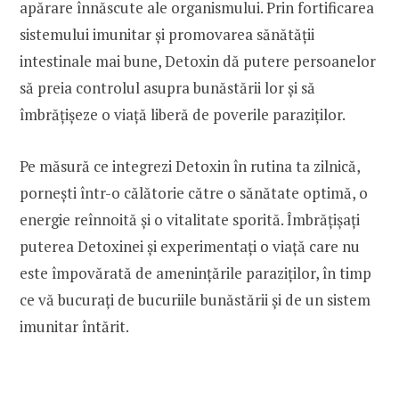
apărare înnăscute ale organismului. Prin fortificarea
sistemului imunitar și promovarea sănătății
intestinale mai bune, Detoxin dă putere persoanelor
să preia controlul asupra bunăstării lor și să
îmbrățișeze o viață liberă de poverile paraziților.
Pe măsură ce integrezi Detoxin în rutina ta zilnică,
pornești într-o călătorie către o sănătate optimă, o
energie reînnoită și o vitalitate sporită. Îmbrățișați
puterea Detoxinei și experimentați o viață care nu
este împovărată de amenințările paraziților, în timp
ce vă bucurați de bucuriile bunăstării și de un sistem
imunitar întărit.