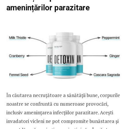
amenințărilor parazitare
h
f
o
r
:
În căutarea necruțătoare a sănătății bune, corpurile
noastre se confruntă cu numeroase provocări,
inclusiv amenințarea infecțiilor parazitare. Acești
invadatori vicleni ne pot compromite bunăstarea și